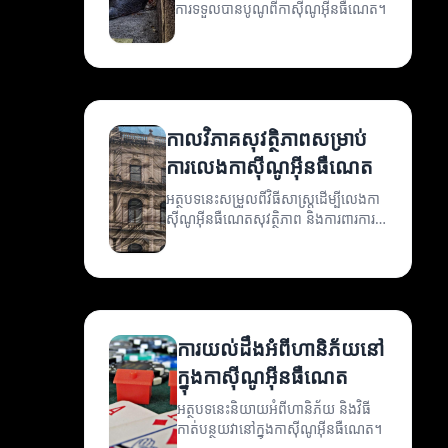
ការទទួលបានបូណូពីកាស៊ីណូអ៊ីនធឺណេត។
កាលវិភាគសុវត្ថិភាពសម្រាប់
ការលេងកាស៊ីណូអ៊ីនធឺណេត
អត្ថបទនេះសម្រួលពីវិធីសាស្ត្រដើម្បីលេងកា
ស៊ីណូអ៊ីនធឺណេតសុវត្ថិភាព និងការពារការ
លេងរបស់អ្នក។
ការយល់ដឹងអំពីហានិភ័យនៅ
ក្នុងកាស៊ីណូអ៊ីនធឺណេត
អត្ថបទនេះនិយាយអំពីហានិភ័យ និងវិធី
កាត់បន្ថយវានៅក្នុងកាស៊ីណូអ៊ីនធឺណេត។