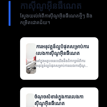
កាស៊ីណូអ៊ីនធឺណេត
ស្វែងយល់អំពីកាស៊ីណូអ៊ីនធឺណេតថ្មីៗ និង
កម្រិតជោគជ័យ។
ការអនុវត្តន៍ល្អបំផុតសម្រាប់ការ
លេងកាស៊ីណូអ៊ីនធឺណេត
នៅក្នុងអត្ថបទនេះយើងនឹងពិភាក្សាអំពីការ
អនុវត្តន៍ល្អបំផុតសម្រាប់ការលេងកាស៊ីណូ
អ៊ីនធឺណេត ដើម្បីធ្វើឲ្យអ្នកមានបទពិសោធន៍ល្អ
និងសុវត្ថិភាព។
ចំណុចសំខាន់ក្នុងការលេងកា
ស៊ីណូអ៊ីនធឺណេត