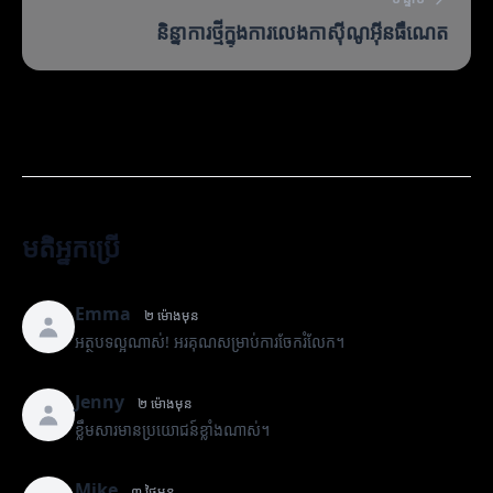
និន្នាការថ្មីក្នុងការលេងកាស៊ីណូអ៊ីនធឺណេត
មតិអ្នកប្រើ
Emma
២ ម៉ោងមុន
អត្ថបទល្អណាស់! អរគុណសម្រាប់ការចែករំលែក។
Jenny
២ ម៉ោងមុន
ខ្លឹមសារមានប្រយោជន៍ខ្លាំងណាស់។
Mike
៣ ថ្ងៃមុន