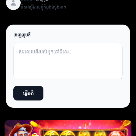
ពិតជាអ្វីដែលខ្ញុំកំពុងស្វែងរក។
បញ្ចេញមតិ
ផ្ញើមតិ