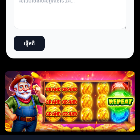
ផ្ញើមតិ