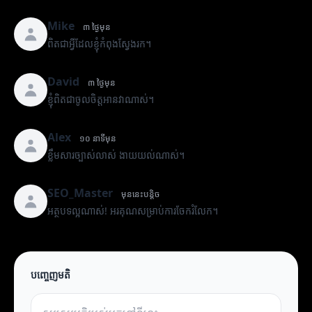
Mike
៣ ថ្ងៃមុន
ពិតជាអ្វីដែលខ្ញុំកំពុងស្វែងរក។
David
៣ ថ្ងៃមុន
ខ្ញុំពិតជាចូលចិត្តអានវាណាស់។
Alex
១០ នាទីមុន
ខ្លឹមសារច្បាស់លាស់ ងាយយល់ណាស់។
SEO_Master
មុននេះបន្តិច
អត្ថបទល្អណាស់! អរគុណសម្រាប់ការចែករំលែក។
បញ្ចេញមតិ