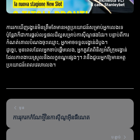
ការរកឃើញរង្វាន់មិនត្រឹមតែមានអត្ថប្រយោជន៍សម្រាប់អ្នកលេងទេ
ប៉ុន្តែវាក៏ជាការផ្តល់លទ្ធផលដ៏ល្អសម្រាប់កាស៊ីណូផងដែរ។ បន្ទាប់ពីការ
កំណត់គោលបំណងចុះឈ្មោះ, អ្នកអាចទទួលរង្វាន់ដំបូង។
ដូច្នេះ, មុនពេលដែលអ្នកចាប់ផ្តើមលេង, អ្នកគួរតែពិនិត្យអំពីក្រុមរង្វាន់
ដែលភាពងាយស្រួលនិងលក្ខខណ្ឌផ្សេងៗ។ វានឹងជួយអ្នកឱ្យមានអត្ថ
ប្រយោជន៍ពេលវេលាលេង។
មុន
ការរុករកកំណែថ្មីនៃកាស៊ីណូអ៊ីនធឺណេត
បន្ទាប់