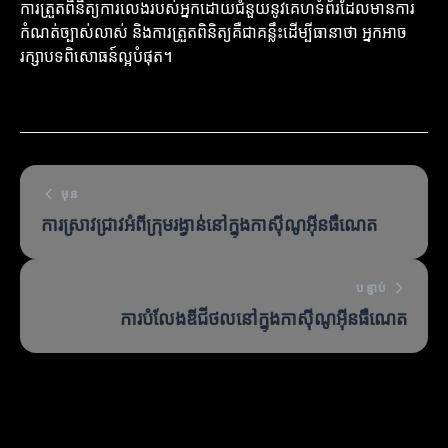
ការត្រួតពិនិត្យការលេងរបស់អ្នកដោយជំនួយនូវគេហទំព័រដែលមានការ
កំណត់ច្បាស់លាស់ និងការត្រួតពិនិត្យគឺជាគន្លឹះដើម្បីធានាថា អ្នកអាច
រក្សាបទពិសោធន៍ល្អបំផុត។
មុន
ការស្រាវជ្រាវអំពីក្រុមរង្វាន់នៅក្នុងកាស៊ីណូអ៊ីនធឺណេត
បន្ទាប់
ការបំលែងឌីជីថលនៅក្នុងកាស៊ីណូអ៊ីនធឺណេត