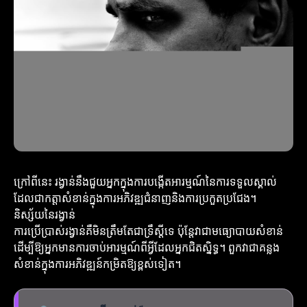
ក្រៅពីនេះ រង្វាន់នឹងជួយអ្នកក្នុងការបង្កើតអារម្មណ៍នៃការទទួលស្គាល់
ដែលជាកត្តាសំខាន់ក្នុងការអភិវឌ្ឍជំនាញនិងការប្រកួតប្រជែង។
និស្ស័យនៃរង្វាន់
ការប្រើប្រាស់រង្វាន់គឺមិនត្រឹមតែជាទ្រឹស្តីទេ ប៉ុន្តែវាជាមធ្យោបាយសំខាន់
ដើម្បីឱ្យអ្នកមានការចាប់អារម្មណ៍ពីអ្វីដែលអ្នកជិតស្និទ្ធ។ ពួកវាជាគន្លង
សំខាន់ក្នុងការអភិវឌ្ឍន៍កម្រិតឱ្យខ្ពស់ទៀត។