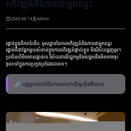
អភិវឌ្ឍន៍និងភាពជាអ្នកឈ្នះ
2026-06-14
Admin
រង្វាន់ក្នុងពិភពទំនើប: មូលដ្ឋាននៃការអភិវឌ្ឍន៍និងភាពជាអ្នកឈ្នះ
រង្វាន់គឺជាផ្នែកមួយសំខាន់ក្នុងការអភិវឌ្ឍន៍ផ្ទាល់ខ្លួន និងវិស័យជួញដូរ។
ប្រសិនបើមិនមានរង្វាន់ទេ វិស័យពាណិជ្ជកម្មនិងសង្គមនឹងមិនអាចចុះ
ចូលទៅក្នុងការប្រកួតប្រជែងបានទេ។
🔗
អត្ថប្រយោជន៍នៃការលេងកាស៊ីណូអ៊ីនធឺណេត