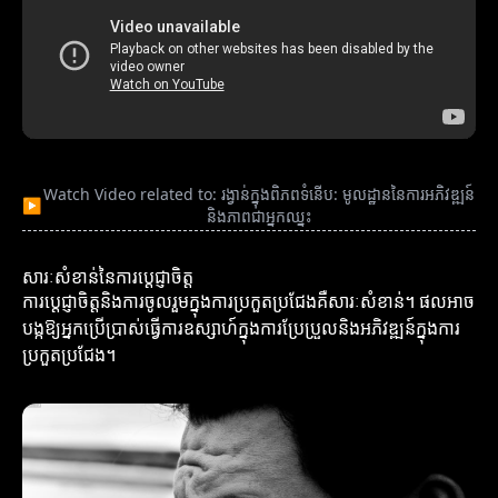
Watch Video related to: រង្វាន់ក្នុងពិភពទំនើប: មូលដ្ឋាននៃការអភិវឌ្ឍន៍
▶
និងភាពជាអ្នកឈ្នះ
សារៈសំខាន់នៃការប្ដេជ្ញាចិត្ត
ការប្ដេជ្ញាចិត្តនិងការចូលរួមក្នុងការប្រកួតប្រជែងគឺសារៈសំខាន់។ ផលអាច
បង្កឱ្យអ្នកប្រើប្រាស់ធ្វើការឧស្សាហ៍ក្នុងការប្រែប្រួលនិងអភិវឌ្ឍន៍ក្នុងការ
ប្រកួតប្រជែង។