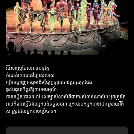
វិធីសាស្ត្រដែលអាចអនុវត្ត
កំណត់គោលដៅច្បាស់លាស់
ប្រើបណ្តាញសង្គមដើម្បីផ្សព្វផ្សាយការប្រកួតប្រជែង
ផ្តល់រង្វាន់ដ៏គួរឱ្យចាប់អារម្មណ៍
ការបង្កើតគោលដៅដែលច្បាស់លាស់គឺជាការសំខាន់ណាស់។ អ្នកត្រូវតែ
អាចកំណត់អ្វីដែលអ្នកចង់ទទួលបាន ក្រោយមកអ្នកអាចដោះស្រាយវិធី
សាស្ត្រដែលអ្នកអាចប្រើបាន។