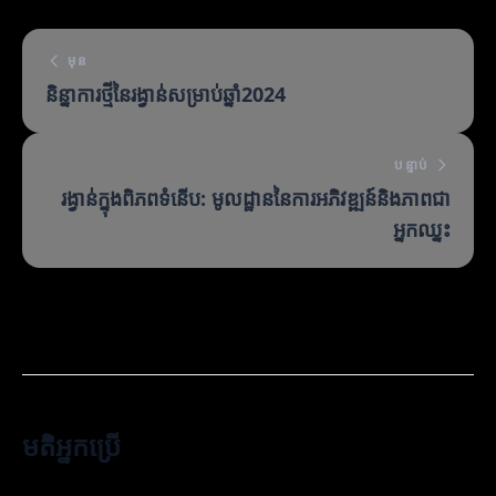
មុន
និន្នាការថ្មីនៃរង្វាន់សម្រាប់ឆ្នាំ2024
បន្ទាប់
រង្វាន់ក្នុងពិភពទំនើប: មូលដ្ឋាននៃការអភិវឌ្ឍន៍និងភាពជា
អ្នកឈ្នះ
មតិអ្នកប្រើ