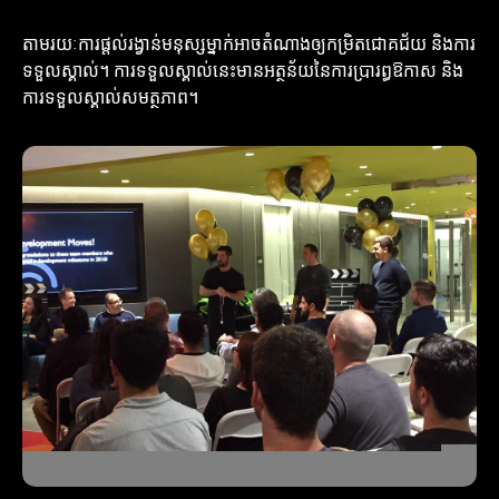
តាមរយៈការផ្តល់រង្វាន់មនុស្សម្នាក់អាចតំណាងឲ្យកម្រិតជោគជ័យ និងការ
ទទួលស្គាល់។ ការទទួលស្គាល់នេះមានអត្ថន័យនៃការប្រារព្ធឱកាស និង
ការទទួលស្គាល់សមត្ថភាព។