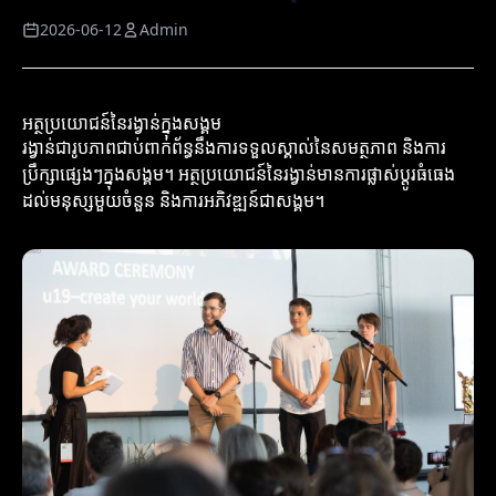
2026-06-12
Admin
អត្ថប្រយោជន៍នៃរង្វាន់ក្នុងសង្គម
រង្វាន់ជារូបភាពជាប់ពាក់ព័ន្ធនឹងការទទួលស្គាល់នៃសមត្ថភាព និងការ
ប្រឹក្សាផ្សេងៗក្នុងសង្គម។ អត្ថប្រយោជន៍នៃរង្វាន់មានការផ្លាស់ប្តូរធំធេង
ដល់មនុស្សមួយចំនួន និងការអភិវឌ្ឍន៍ជាសង្គម។