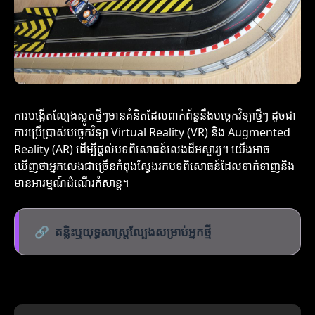
ការបង្កើតល្បែងស្លូតថ្មីៗមានគំនិតដែលពាក់ព័ន្ធនឹងបច្ចេកវិទ្យាថ្មីៗ ដូចជា
ការប្រើប្រាស់បច្ចេកវិទ្យា Virtual Reality (VR) និង Augmented
Reality (AR) ដើម្បីផ្តល់បទពិសោធន៍លេងដ៏អស្ចារ្យ។ យើងអាច
ឃើញថាអ្នកលេងជាច្រើនកំពុងស្វែងរកបទពិសោធន៍ដែលទាក់ទាញនិង
មានអារម្មណ៍ដំណើរកំសាន្ត។
🔗
គន្លិះឬយុទ្ធសាស្ត្រល្បែងសម្រាប់អ្នកថ្មី