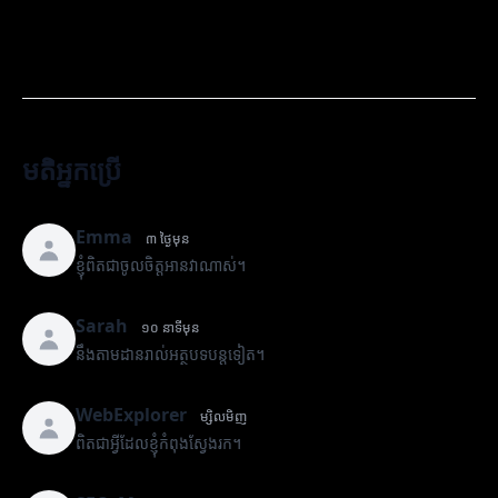
មតិអ្នកប្រើ
Emma
៣ ថ្ងៃមុន
ខ្ញុំពិតជាចូលចិត្តអានវាណាស់។
Sarah
១០ នាទីមុន
នឹងតាមដានរាល់អត្ថបទបន្តទៀត។
WebExplorer
ម្សិលមិញ
ពិតជាអ្វីដែលខ្ញុំកំពុងស្វែងរក។