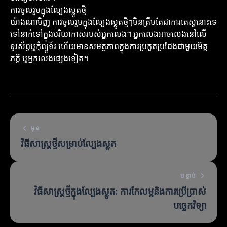
ការចូលរួមក្នុងល្បែងស្លូតថ្មី
យ៉ាងណាមិញ ការចូលរួមក្នុងល្បែងស្លូតថ្មីៗមិនត្រឹមតែជាការតេស្ដនោះទេ
ទៅនាក់ទៅក្នុងបរិយាកាសរបស់អ្នកលេង។ អ្នកលេងអាចលេងនៅលើ
ទូរស័ព្ទឬកុំព្យូទ័រ ហើយមានសមត្ថភាពក្នុងការប្រកួតប្រជែងជាមួយមិត្ត
ភក្តិ ឬអ្នកលេងផ្សេងទៀត។
មុន
វិធីសាស្ត្រថ្មីសម្រាប់ល្បែងស្លូត
បន្ទាប់
វិធីសាស្ត្រថ្មីក្នុងល្បែងស្លូត: ការកែលម្អនិងការប្រើប្រាស់
បច្ចេកវិទ្យា