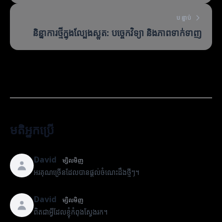
បន្ទាប់
និន្នាការថ្មីក្នុងល្បែងស្លូត: បច្ចេកវិទ្យា និងភាពទាក់ទាញ
មតិអ្នកប្រើ
David
ម្សិលមិញ
អរគុណច្រើនដែលបានផ្តល់ចំណេះដឹងថ្មីៗ។
David
ម្សិលមិញ
ពិតជាអ្វីដែលខ្ញុំកំពុងស្វែងរក។