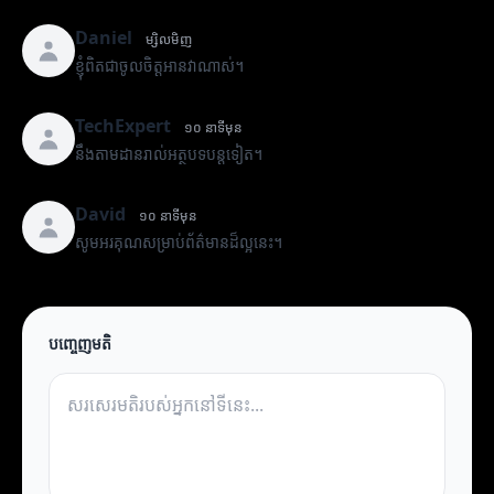
Daniel
ម្សិលមិញ
ខ្ញុំពិតជាចូលចិត្តអានវាណាស់។
TechExpert
១០ នាទីមុន
នឹងតាមដានរាល់អត្ថបទបន្តទៀត។
David
១០ នាទីមុន
សូមអរគុណសម្រាប់ព័ត៌មានដ៏ល្អនេះ។
បញ្ចេញមតិ