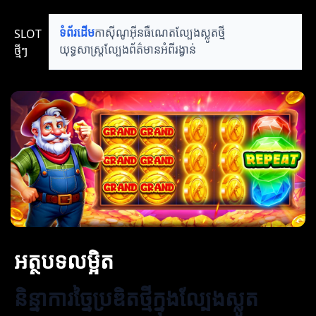
SLOT
ទំព័រដើម
កាស៊ីណូអ៊ីនធឺណេត
ល្បែងស្លូតថ្មី
ថ្មីៗ
យុទ្ធសាស្ត្រល្បែង
ព័ត៌មានអំពីរង្វាន់
អត្ថបទលម្អិត
និន្នាការច្នៃប្រឌិតថ្មីក្នុងល្បែងស្លូត