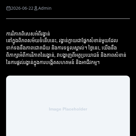
2026-06-22
Admin
ការវិភាគពិសេសអំពីរង្វាន់
នៅក្នុងពិភពសម័យទំនើបនេះ, រង្វាន់ក្លាយជាផ្នែកសំខាន់មួយដែល
ទាក់ទងនឹងភាពជោគជ័យ និងការទទួលស្គាល់។ ថ្ងៃនេះ, យើងនឹង
ពិភាក្សាអំពីការវិភាគនៃរង្វាន់, វាបង្ហាញពីអត្ថប្រយោជន៍ និងភាពសំខាន់
នៃការផ្តល់រង្វាន់ក្នុងការបង្កើតសហគមន៍ និងអាជីវកម្ម។