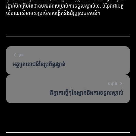
រង្វាន់មិនត្រឹមតែជាឧបករណ៍សម្រាប់ការទទួលស្គាល់ទេ, ប៉ុន្តែវាជាអត្ថ
បរិមាណសំខាន់សម្រាប់ការបង្កើតនិងជំរុញសហគមន៍។
មុន
អត្ថប្រយោជន៍នៃប្រព័ន្ធរង្វាន់
បន្ទាប់
និន្នាការថ្មីៗនៃរង្វាន់និងការទទួលស្គាល់