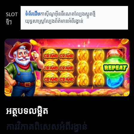
SLOT
ទំព័រដើម
កាស៊ីណូអ៊ីនធឺណេត
ល្បែងស្លូតថ្មី
ថ្មីៗ
យុទ្ធសាស្ត្រល្បែង
ព័ត៌មានអំពីរង្វាន់
អត្ថបទលម្អិត
ការវិភាគពិសេសអំពីរង្វាន់