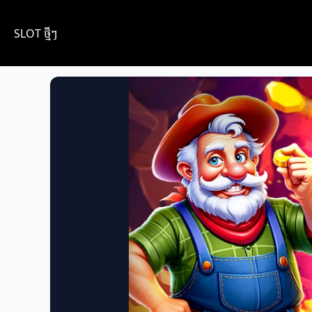
SLOT ថ្មីៗ