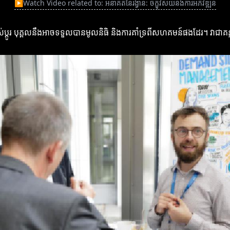
▶
Watch Video related to: អនាគតនៃរង្វាន់: ចក្ខុវិស័យនិងការអភិវឌ្ឍន៍
្លាស់ប្តូរ បុគ្គលនឹងអាចទទួលបានមូលនិធិ និងការគាំទ្រពីសហគមន៍ផងដែរ។ វាជាគន្ល