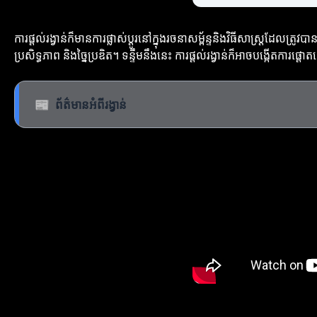
ការផ្តល់រង្វាន់ក៏មានការផ្លាស់ប្តូរនៅក្នុងរចនាសម្ព័ន្ទនិងវិធីសាស្ត្រដែលត្រ
ប្រសិទ្ធភាព និងច្នៃប្រឌិត។ ទន្ទឹមនឹងនេះ ការផ្តល់រង្វាន់ក៏អាចបង្កើតកា
📰
ព័ត៌មានអំពីរង្វាន់