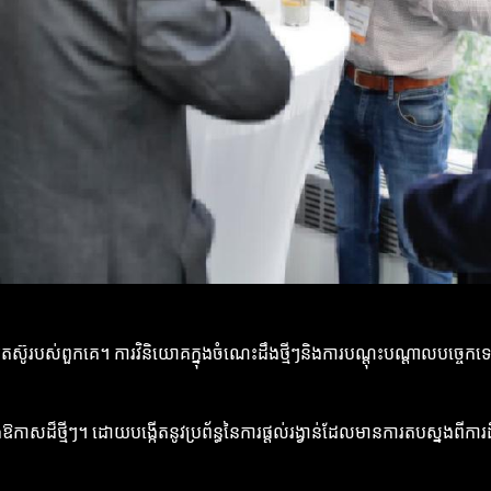
រតស៊ូរបស់ពួកគេ។ ការវិនិយោគក្នុងចំណេះដឹងថ្មីៗនិងការបណ្តុះបណ្តាលបច្ចេកទេ
ិងឱកាសដ៏ថ្មីៗ។ ដោយបង្កើតនូវប្រព័ន្ធនៃការផ្តល់រង្វាន់ដែលមានការតបស្នងពីក