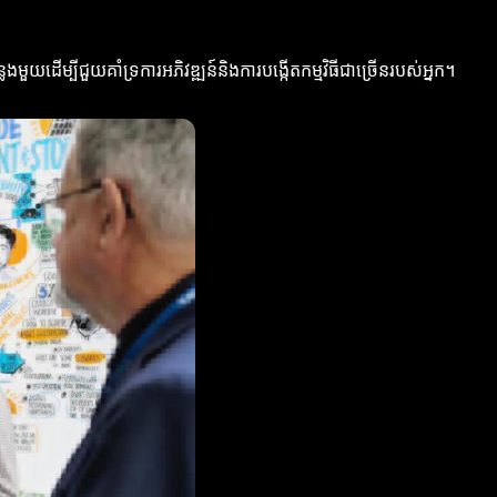
ងមួយដើម្បីជួយគាំទ្រការអភិវឌ្ឍន៍និងការបង្កើតកម្មវិធីជាច្រើនរបស់អ្នក។