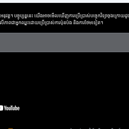
ូវបានអនុវត្ត។ បច្ចុប្បន្ននេះ យើងអាចមើលឃើញការប្រើប្រាស់បច្ចេកវិទ្យាចុងក្រោយដូច
រផ្តោតលើភាពជាអ្នកឈ្នះដោយប្រើប្រាស់ការប៉ុនប៉ង និងការថែមទៀត។