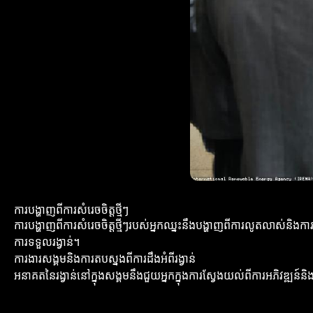
ការបង្ហាញពីការសំរេចចិត្តថ្មីៗ
ការបង្ហាញពីការសំរេចចិត្តថ្មីៗរបស់អ្នកឈ្នះនឹងបង្ហាញពីការលូតលាស់និងកា
ការទទួលរង្វាន់។
ការងារសង្គមនិងការតបស្នងពីការដឹងអំពីរង្វាន់
អនាគតនៃរង្វាន់នៅក្នុងសង្គមនឹងជួយអ្នកក្នុងការស្វែងយល់ពីការអភិវឌ្ឍន៍ន