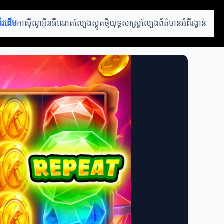
ព័រដើម
កាស៊ីណូអ៊ីនធឺណេត
ល្បែងស្លូតថ្មី
យុទ្ធសាស្ត្រល្បែង
ព័ត៌មានអំពីរង្វាន់