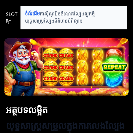
SLOT
ទំព័រដើម
កាស៊ីណូអ៊ីនធឺណេត
ល្បែងស្លូតថ្មី
ថ្មីៗ
យុទ្ធសាស្ត្រល្បែង
ព័ត៌មានអំពីរង្វាន់
អត្ថបទលម្អិត
យុទ្ធសាស្ត្រសម្រួលក្នុងការលេងល្បែង